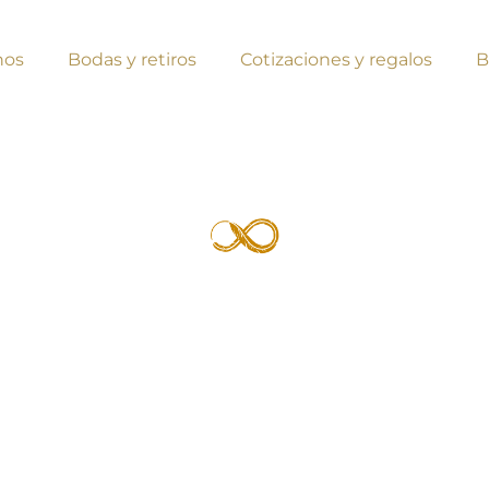
nos
Bodas y retiros
Cotizaciones y regalos
B